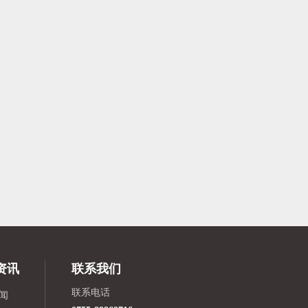
资讯
联系我们
联系电话
闻