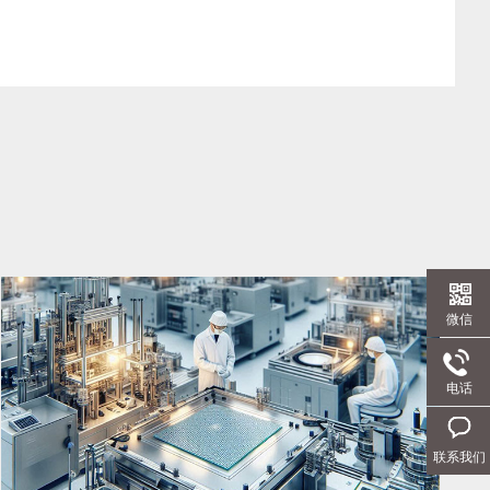
微信
电话
联系我们