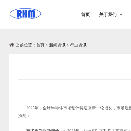
首页
关于我们
当前位置：
首页
>
新闻资讯
>
行业资讯
2025年，全球半导体市场预计将迎来新一轮增长，市场规
预测：
技术创新驱动增长
：到2025年，3nm及以下制程工艺将