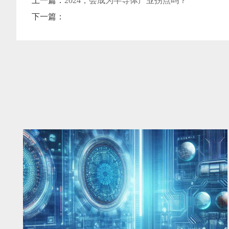
上一篇：
2024，会成为半导体产业拐点吗？
下一篇：