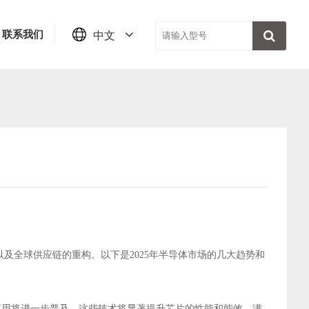
联系我们
中文
以及全球供应链的重构。以下是2025年半导体市场的几大趋势和
）的应用将进一步普及。这些技术将显著提升芯片的性能和能效，满