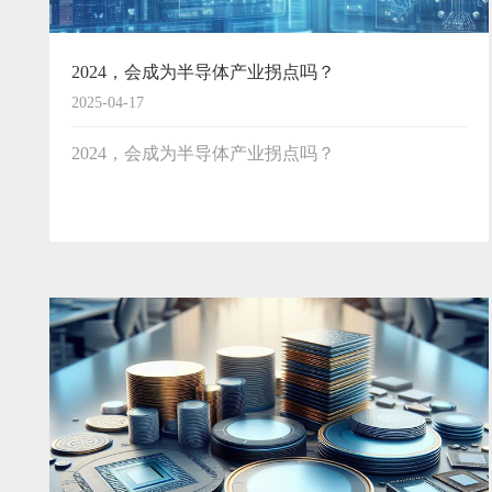
2024，会成为半导体产业拐点吗？
2025-04-17
2024，会成为半导体产业拐点吗？