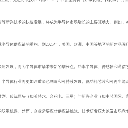
宙等新兴技术的快速发展，将成为半导体市场增长的主要驱动力。例如，A
球半导体供应链的重构。到2025年，美国、欧洲、中国等地区的新建晶
快速发展，将为半导体市场带来新的增长点。功率半导体、传感器和通信
，半导体行业将更加注重绿色制造和可持续发展。低功耗芯片和可再生能
加激烈。传统巨头（如英特尔、台积电、三星）与新兴企业（如中芯国际
展的双重机遇。然而，企业需要应对供应链挑战、技术研发压力以及市场竞